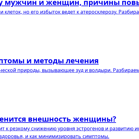
и у мужчин и женщин, причины по
 клеток, но его избыток ведет к атеросклерозу. Разбир
птомы и методы лечения
еской природы, вызывающее зуд и волдыри. Разбираем
менится внешность женщины?
т к резкому снижению уровня эстрогенов и развитию ис
 здоровья, и как минимизировать симптомы.