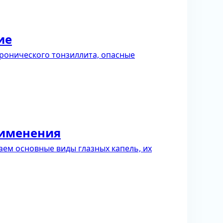
ие
ронического тонзиллита, опасные
рименения
ем основные виды глазных капель, их