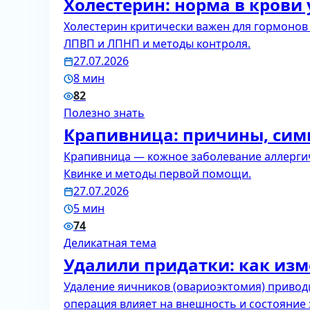
Холестерин: норма в кров
Холестерин критически важен для гормонов и
ЛПВП и ЛПНП и методы контроля.
27.07.2026
8 мин
82
Полезно знать
Крапивница: причины, сим
Крапивница — кожное заболевание аллергич
Квинке и методы первой помощи.
27.07.2026
5 мин
74
Деликатная тема
Удалили придатки: как из
Удаление яичников (овариоэктомия) приводи
операция влияет на внешность и состояние