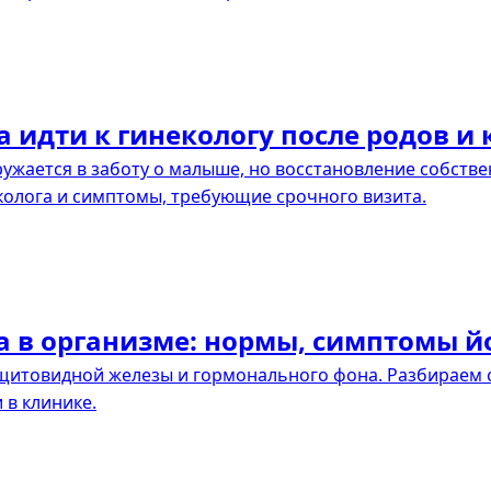
 идти к гинекологу после родов и 
ужается в заботу о малыше, но восстановление собстве
колога и симптомы, требующие срочного визита.
а в организме: нормы, симптомы 
щитовидной железы и гормонального фона. Разбираем
 в клинике.