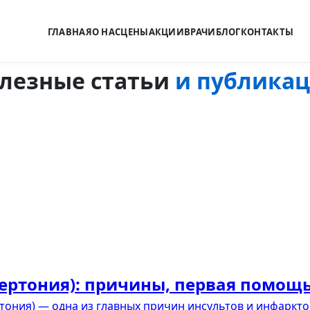
ГЛАВНАЯ
О НАС
ЦЕНЫ
АКЦИИ
ВРАЧИ
БЛОГ
КОНТАКТЫ
лезные статьи
и публика
ртония): причины, первая помощь
ония) — одна из главных причин инсультов и инфаркто