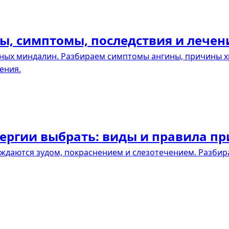
ны, симптомы, последствия и лечен
ных миндалин. Разбираем симптомы ангины, причины х
ения.
лергии выбрать: виды и правила п
ждаются зудом, покраснением и слезотечением. Разбира