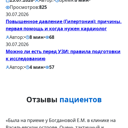
23.07.2026
•
Автор:
•
Время:
6 мин
•
Просмотров:
825
30.07.2026
Повышенное давление (Гипертония): причины,
первая помощь и когда нужен кардиолог
Автор:
•
8 мин
•
68
30.07.2026
Можно ли есть перед УЗИ: правила подготовки
к исследованию
Автор:
•
4 мин
•
57
Отзывы
пациентов
«Была на приеме у Богдановой Е.М. в клинике на
Васильевском острове. Очень тактичный и