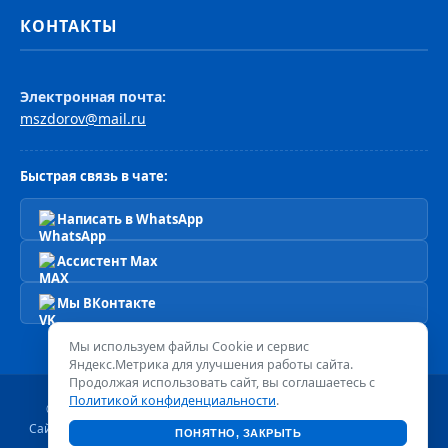
КОНТАКТЫ
Электронная почта:
mszdorov@mail.ru
Быстрая связь в чате:
Написать в WhatsApp
Ассистент Max
Мы ВКонтакте
Мы используем файлы Cookie и сервис
Яндекс.Метрика для улучшения работы сайта.
Продолжая использовать сайт, вы соглашаетесь с
Политикой конфиденциальности
.
© 2026 Сеть клиник «Мир Здоровья». Все права защищены.
Сайт носит информационный характер и не является публичной
ПОНЯТНО, ЗАКРЫТЬ
офертой.