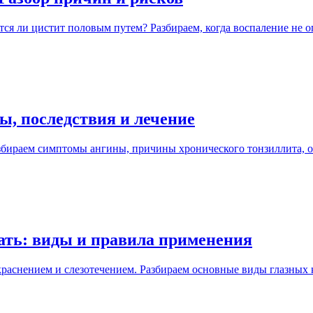
тся ли цистит половым путем? Разбираем, когда воспаление не о
ы, последствия и лечение
ираем симптомы ангины, причины хронического тонзиллита, оп
ать: виды и правила применения
раснением и слезотечением. Разбираем основные виды глазных к