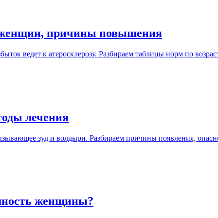
и женщин, причины повышения
збыток ведет к атеросклерозу. Разбираем таблицы норм по возр
тоды лечения
зывающее зуд и волдыри. Разбираем причины появления, опасн
ешность женщины?