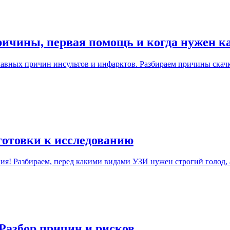
ричины, первая помощь и когда нужен к
лавных причин инсультов и инфарктов. Разбираем причины скач
готовки к исследованию
ия! Разбираем, перед какими видами УЗИ нужен строгий голод, 
 Разбор причин и рисков