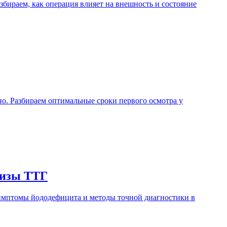
бираем, как операция влияет на внешность и состояние
но. Разбираем оптимальные сроки первого осмотра у
лизы ТТГ
имптомы йододефицита и методы точной диагностики в