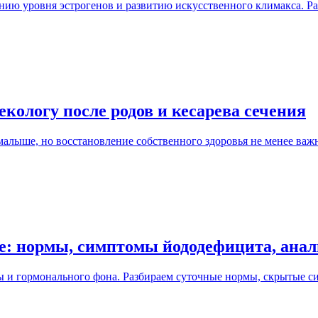
нию уровня эстрогенов и развитию искусственного климакса. Раз
екологу после родов и кесарева сечения
малыше, но восстановление собственного здоровья не менее важ
ме: нормы, симптомы йододефицита, ана
 и гормонального фона. Разбираем суточные нормы, скрытые с