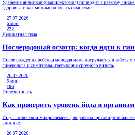
Удаление яичников (овариоэктомия) приводит к резкому сниже
здоровья, и как минимизировать симптомы.
27.07.2026
6 мин
222
Деликатная тема
Послеродовый осмотр: когда идти к гин
После рождения ребенка молодая мама погружается в заботу о 
гинеколога и симптомы, требующие срочного визита.
26.07.2026
5 мин
196
Полезно знать
Как проверить уровень йода в организ
Йод — ключевой микроэлемент для работы щитовидной железы
клинике.
26.07.2026