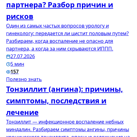
партнера? Разбор причин и
рисков
Один из самых частых вопросов урологу и
гинекологу: передается ли цистит половым путем?
Разбираем, когда воспаление не опасно для
партнера, а когда за ним скрываются ИППП.
27.07.2026
5 мин
157
Полезно знать
Тонзиллит (ангина): причины,
симптомы, последствия и
лечение
Тонзиллит — инфекционное воспаление небных
миндалин. Разбираем симптомы ангины, причины