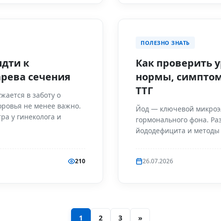
ПОЛЕЗНО ЗНАТЬ
идти к
Как проверить у
арева сечения
нормы, симпто
ТТГ
жается в заботу о
оровья не менее важно.
Йод — ключевой микроэ
ра у гинеколога и
гормонального фона. Р
йододефицита и методы 
210
26.07.2026
1
2
3
»