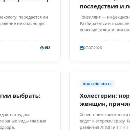
последствия и 
некологу: передается ли
Тонзиллит — инфекцион
паление не опасно для
Разбираем симптомы ан
опасные осложнения на 
152
27.07.2026
ПОЛЕЗНО ЗНАТЬ
ргии выбрать:
Холестерин: нор
женщин, причи
ждаются зудом,
Холестерин критически в
основные виды глазных
ведет к атеросклерозу. 
одбора.
различия ЛПВП и ЛПНП 