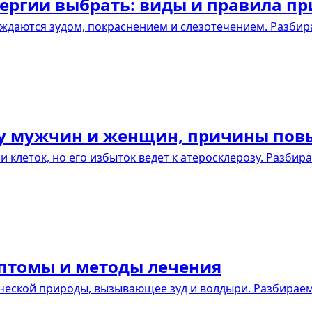
лергии выбрать: виды и правила п
ждаются зудом, покраснением и слезотечением. Разбира
и у мужчин и женщин, причины по
 клеток, но его избыток ведет к атеросклерозу. Разбир
птомы и методы лечения
еской природы, вызывающее зуд и волдыри. Разбираем