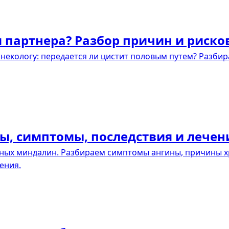
я партнера? Разбор причин и риско
инекологу: передается ли цистит половым путем? Разбир
ны, симптомы, последствия и лечен
ных миндалин. Разбираем симптомы ангины, причины х
ения.