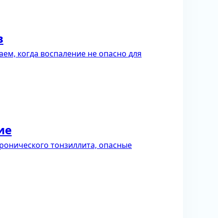
в
аем, когда воспаление не опасно для
ие
ронического тонзиллита, опасные