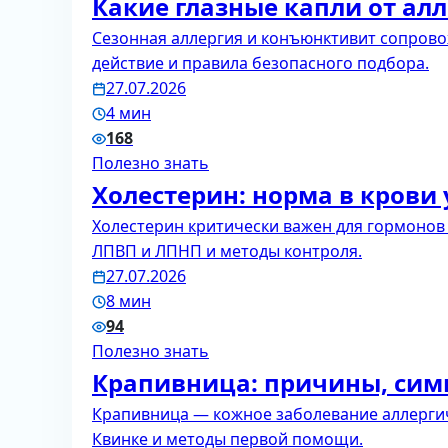
Какие глазные капли от ал
Сезонная аллергия и конъюнктивит сопрово
действие и правила безопасного подбора.
27.07.2026
4 мин
168
Полезно знать
Холестерин: норма в кров
Холестерин критически важен для гормонов и
ЛПВП и ЛПНП и методы контроля.
27.07.2026
8 мин
94
Полезно знать
Крапивница: причины, сим
Крапивница — кожное заболевание аллергич
Квинке и методы первой помощи.