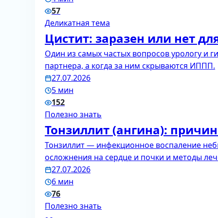
57
Деликатная тема
Цистит: заразен или нет дл
Один из самых частых вопросов урологу и г
партнера, а когда за ним скрываются ИППП.
27.07.2026
5 мин
152
Полезно знать
Тонзиллит (ангина): причи
Тонзиллит — инфекционное воспаление неб
осложнения на сердце и почки и методы леч
27.07.2026
6 мин
76
Полезно знать