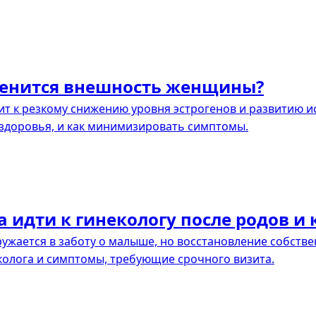
менится внешность женщины?
т к резкому снижению уровня эстрогенов и развитию ис
 здоровья, и как минимизировать симптомы.
 идти к гинекологу после родов и 
ужается в заботу о малыше, но восстановление собстве
колога и симптомы, требующие срочного визита.