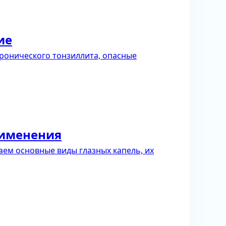
ие
ронического тонзиллита, опасные
рименения
ем основные виды глазных капель, их