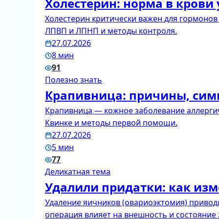
Холестерин: норма в кров
Холестерин критически важен для гормонов и
ЛПВП и ЛПНП и методы контроля.
27.07.2026
8 мин
91
Полезно знать
Крапивница: причины, сим
Крапивница — кожное заболевание аллергич
Квинке и методы первой помощи.
27.07.2026
5 мин
77
Деликатная тема
Удалили придатки: как из
Удаление яичников (овариоэктомия) приводи
операция влияет на внешность и состояние