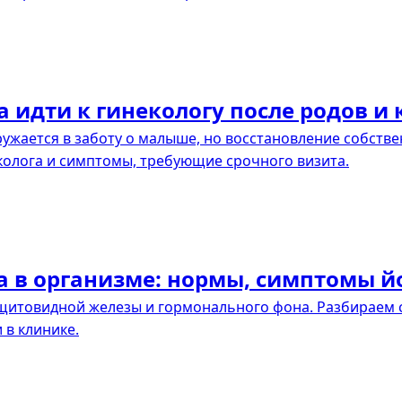
 идти к гинекологу после родов и 
ужается в заботу о малыше, но восстановление собстве
колога и симптомы, требующие срочного визита.
а в организме: нормы, симптомы 
щитовидной железы и гормонального фона. Разбираем
 в клинике.