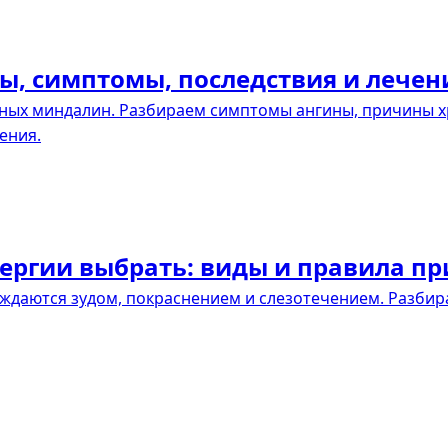
ны, симптомы, последствия и лечен
ных миндалин. Разбираем симптомы ангины, причины х
ения.
лергии выбрать: виды и правила п
ждаются зудом, покраснением и слезотечением. Разбира