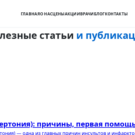
ГЛАВНАЯ
О НАС
ЦЕНЫ
АКЦИИ
ВРАЧИ
БЛОГ
КОНТАКТЫ
лезные статьи
и публика
ртония): причины, первая помощь
ония) — одна из главных причин инсультов и инфаркто