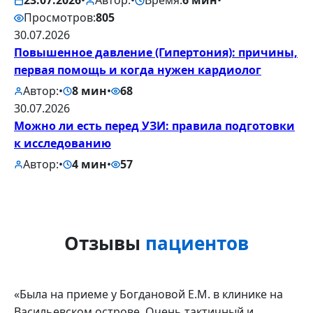
23.07.2026
•
Автор:
•
Время:
6 мин
•
Просмотров:
805
30.07.2026
Повышенное давление (Гипертония): причины,
первая помощь и когда нужен кардиолог
Автор:
•
8 мин
•
68
30.07.2026
Можно ли есть перед УЗИ: правила подготовки
к исследованию
Автор:
•
4 мин
•
57
Отзывы
пациентов
«Была на приеме у Богдановой Е.М. в клинике на
Васильевском острове. Очень тактичный и