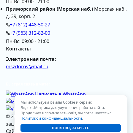
Пн-Вс: 09:00 - 21:00
Приморский район (Морская наб.)
Морская наб.,
д. 39, корп. 2
+7 (812) 448-50-27
+7 (963) 312-82-00
Пн-Вс: 09:00 - 21:00
Контакты
Электронная почта:
mszdorov@mail.ru
Быстрая связь в чате:
Написать в WhatsApp
Ассистент Max
Мы используем файлы Cookie и сервис
Яндекс.Метрика для улучшения работы сайта.
Мы ВКонтакте
Продолжая использовать сайт, вы соглашаетесь с
© 2026 Сеть клиник «Мир Здоровья». Все права
Политикой конфиденциальности
.
защищены.
ПОНЯТНО, ЗАКРЫТЬ
Сайт носит информационный характер и не