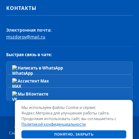
КОНТАКТЫ
Электронная почта:
mszdorov@mail.ru
Быстрая связь в чате:
Написать в WhatsApp
Ассистент Max
Мы ВКонтакте
Мы используем файлы Cookie и сервис
Яндекс.Метрика для улучшения работы сайта.
Продолжая использовать сайт, вы соглашаетесь с
Политикой конфиденциальности
.
© 2026 Сеть клиник «Мир Здоровья». Все права защищены.
Сайт носит информационный характер и не является публичной
ПОНЯТНО, ЗАКРЫТЬ
офертой.